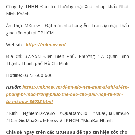
Công ty TNHH Đầu tư Thương mại Xuất nhập khẩu Nhật
Minh Khánh
Ẩm thực MKnow – Đặt món nhà hàng Âu, Trái cây nhập khẩu
giao tận nơi tại TPHCM
Website:
https://mknow.vn/
Địa chỉ: 372/5N Điện Biên Phủ, Phường 17, Quận Bình
Thạnh, Thành phố Hồ Chí Minh
Hotline: 0373 600 600
Nguồn:
https://mknow.vn/di-an-gio-nen-mua-gi-ghi-gi-len-
phong-bi-mac-trang-phuc-the-nao-cho-phu-hop-tu-van-
tu-mknow-36028.html
#Kinh NghiemDiAnGio #QuaDamGio #MuaQuaDamGio
#DamGioMuaGi #MKnow #TPHCM #MuaBanNhanh
Chia sẻ ngay trên các MXH sau để tạo tín hiệu tốt cho