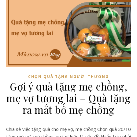
CHỌN QUÀ TẶNG NGƯỜI THƯƠNG
Gợi ý quà tặng mẹ chồng,
mẹ vợ tương lai – Quà tặng
ra mắt bố mẹ chồng
Chia sẻ việc tặng quà cho mẹ vợ, mẹ chồng Chọn quà 20/10
tặng mẹ vợ, mẹ chồng quà gì luôn là vấn đề khiến bạn phải