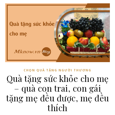
CHỌN QUÀ TẶNG NGƯỜI THƯƠNG
Quà tặng sức khỏe cho mẹ
– quà con trai, con gái
tặng mẹ đều được, mẹ đều
thích