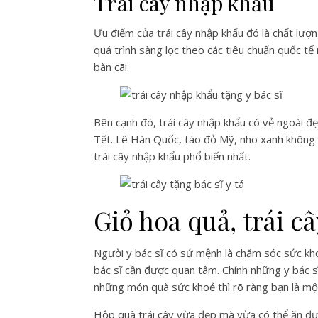
Trái cây nhập khẩu
Ưu điểm của trái cây nhập khẩu đó là chất lượn
quá trình sàng lọc theo các tiêu chuẩn quốc tế
bàn cãi.
Bên cạnh đó, trái cây nhập khẩu có vẻ ngoài 
Tết. Lê Hàn Quốc, táo đỏ Mỹ, nho xanh không h
trái cây nhập khẩu phổ biến nhất.
Giỏ hoa quả, trái c
Người y bác sĩ có sứ mệnh là chăm sóc sức kh
bác sĩ cần được quan tâm. Chính những y bác s
những món quà sức khoẻ thì rõ ràng bạn là một
Hộp quà trái cây vừa đẹp mà vừa có thể ăn đượ