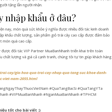
gười tặng lẫn người nhận.
ây nhập khẩu ở đâu?
iện nay, món quà sức khỏe ý nghĩa được nhiều đối tác kinh doanh
ập khẩu chất lượng, sản phẩm giỏ trái cây cao cấp được đảm bảo
t món quà cao cấp.
 cây được đối tác VIP Partner MuaBanNhanh triển khai trên toàn
chất lượng và giá cả cạnh tranh, chúng tôi tự tin giúp khách hàng
rai-cay/gio-hoa-qua-trai-cay-nhap-qua-tang-suc-khoe-danh-
oc-viet-nam-2055.html
angNgayThayThuocVietNam #QuaTangBacSi #QuaTangYTa
hanh #VIPMuaBanNhanh #NganMuaBanNhanh #TPHCM
iệu tốt cho bài viết :)