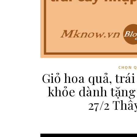
CHỌN Q
Giỏ hoa quả, trá
khỏe dành tặng t
27/2 Thầ