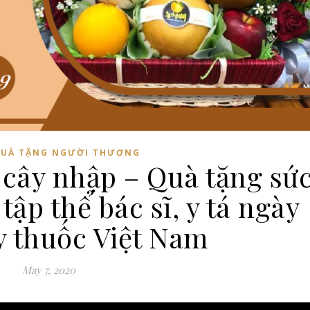
UÀ TẶNG NGƯỜI THƯƠNG
i cây nhập – Quà tặng sứ
ập thể bác sĩ, y tá ngày
y thuốc Việt Nam
May 7, 2020