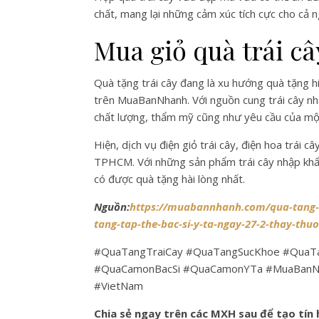
chất, mang lại những cảm xúc tích cực cho cả n
Mua giỏ quà trái c
Quà tặng trái cây đang là xu hướng quà tặng h
trên MuaBanNhanh. Với nguồn cung trái cây nh
chất lượng, thẩm mỹ cũng như yêu cầu của mộ
Hiện, dịch vụ điện giỏ trái cây, điện hoa trái
TPHCM. Với những sản phẩm trái cây nhập khẩu 
có được quà tặng hài lòng nhất.
Nguồn:
https://muabannhanh.com/qua-tang-t
tang-tap-the-bac-si-y-ta-ngay-27-2-thay-thu
#QuaTangTraiCay #QuaTangSucKhoe #QuaT
#QuaCamonBacSi #QuaCamonYTa #MuaBanN
#VietNam
Chia sẻ ngay trên các MXH sau để tạo tín h