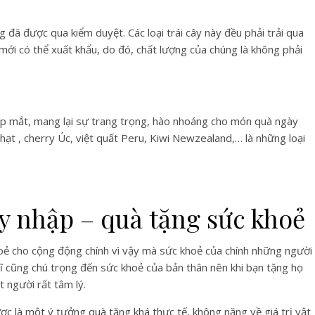
g đã được qua kiểm duyệt. Các loại trái cây này đều phải trải qua
 mới có thể xuất khẩu, do đó, chất lượng của chúng là không phải
đẹp mắt, mang lại sự trang trọng, hào nhoáng cho món quà ngày
ạt , cherry Úc, việt quất Peru, Kiwi Newzealand,… là những loại
ây nhập – quà tặng sức khoẻ
oẻ cho cộng động chính vì vậy mà sức khoẻ của chính những người
ĩ cũng chú trọng đến sức khoẻ của bản thân nên khi bạn tặng họ
 người rất tâm lý.
c là một ý tưởng quà tặng khá thực tế, không nặng về giá trị vật