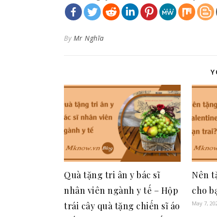
By
Mr Nghĩa
Y
Quà tặng tri ân y bác sĩ
Nên t
nhân viên ngành y tế – Hộp
cho b
May 7, 20
trái cây quà tặng chiến sĩ áo