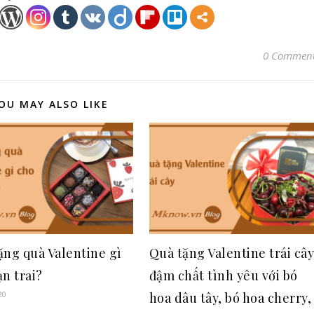
0 Commen
OU MAY ALSO LIKE
ặng quà Valentine gì
Quà tặng Valentine trái câ
ạn trai?
đậm chất tình yêu với bó
20
hoa dâu tây, bó hoa cherry,