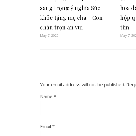
sang trọng ý nghĩa Sức
hoa dâ
khỏe tặng mẹ cha – Con
hộp q
cháu trọn an vui
tim
May 7, 2020
May 7, 20
Your email address will not be published.
Requ
Name
*
Email
*