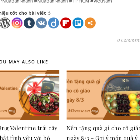
VIPMuaBanNhanh #MuaBanNhanh #TPHCM #VietNam
iệu tốt cho bài viết :)
0 Commen
OU MAY ALSO LIKE
ặng Valentine trái cây
Nên tặng quà gì cho cô giá
hất tình yêu với bó
ngày 8/3 – Gợi ý món quà ý