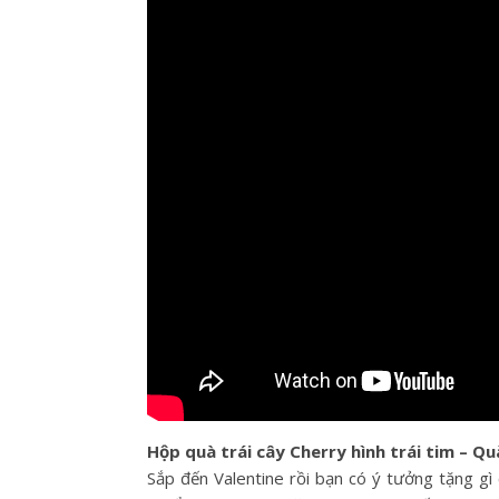
Hộp quà trái cây Cherry hình trái tim – Q
Sắp đến Valentine rồi bạn có ý tưởng tặng g