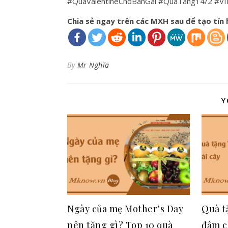
#QuaValentineChoBanGai #QuaTang14/2 #
Chia sẻ ngay trên các MXH sau để tạo tín h
By
Mr Nghĩa
Y
Ngày của mẹ Mother’s Day
Quà t
nên tặng gì? Top 10 quà
đậm c