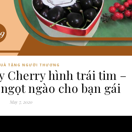
UÀ TẶNG NGƯỜI THƯƠNG
y Cherry hình trái tim –
 ngọt ngào cho bạn gái
May 7, 2020