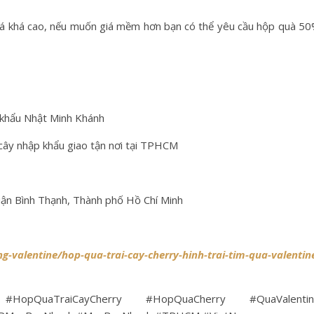
á khá cao, nếu muốn giá mềm hơn bạn có thể yêu cầu hộp quà 5
khẩu Nhật Minh Khánh
ây nhập khẩu giao tận nơi tại TPHCM
uận Bình Thạnh, Thành phố Hồ Chí Minh
valentine/hop-qua-trai-cay-cherry-hinh-trai-tim-qua-valentin
#HopQuaTraiCayCherry #HopQuaCherry #QuaValentin