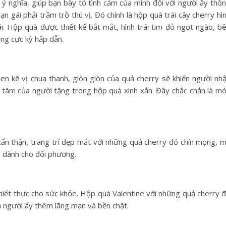
 ý nghĩa, giúp bạn bày tỏ tình cảm của mình đối với người ấy thô
n gái phải trầm trồ thú vị. Đó chính là hộp quà trái cây cherry hì
ái. Hộp quà được thiết kế bắt mắt, hình trái tim đỏ ngọt ngào, b
ng cực kỳ hấp dẫn.
n kẽ vị chua thanh, giòn giòn của quả cherry sẽ khiến người nh
 tâm của người tặng trong hộp quà xinh xắn. Đây chắc chắn là m
ẩn thận, trang trí đẹp mắt với những quả cherry đỏ chín mọng, 
n dành cho đối phương.
 thiết thực cho sức khỏe. Hộp quà Valentine với những quả cherry 
à người ấy thêm lãng mạn và bền chặt.