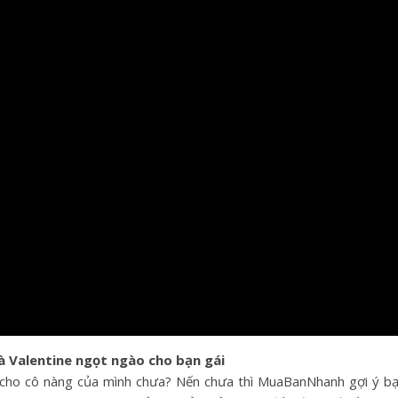
uà Valentine ngọt ngào cho bạn gái
ì cho cô nàng của mình chưa? Nến chưa thì MuaBanNhanh gợi ý b