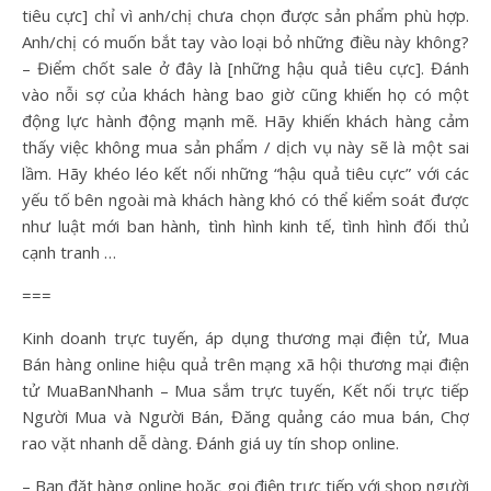
tiêu cực] chỉ vì anh/chị chưa chọn được sản phẩm phù hợp.
Anh/chị có muốn bắt tay vào loại bỏ những điều này không?
– Điểm chốt sale ở đây là [những hậu quả tiêu cực]. Đánh
vào nỗi sợ của khách hàng bao giờ cũng khiến họ có một
động lực hành động mạnh mẽ. Hãy khiến khách hàng cảm
thấy việc không mua sản phẩm / dịch vụ này sẽ là một sai
lầm. Hãy khéo léo kết nối những “hậu quả tiêu cực” với các
yếu tố bên ngoài mà khách hàng khó có thể kiểm soát được
như luật mới ban hành, tình hình kinh tế, tình hình đối thủ
cạnh tranh …
===
Kinh doanh trực tuyến, áp dụng thương mại điện tử, Mua
Bán hàng online hiệu quả trên mạng xã hội thương mại điện
tử MuaBanNhanh – Mua sắm trực tuyến, Kết nối trực tiếp
Người Mua và Người Bán, Đăng quảng cáo mua bán, Chợ
rao vặt nhanh dễ dàng. Đánh giá uy tín shop online.
– Bạn đặt hàng online hoặc gọi điện trực tiếp với shop người