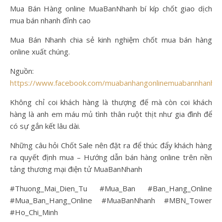
Mua Bán Hàng online MuaBanNhanh bí kíp chốt giao dịch
mua bán nhanh đỉnh cao
Mua Bán Nhanh chia sẻ kinh nghiệm chốt mua bán hàng
online xuất chúng.
Nguồn:
https://www.facebook.com/muabanhangonlinemuabannhanh
Không chỉ coi khách hàng là thượng đế mà còn coi khách
hàng là anh em máu mủ tình thân ruột thịt như gia đình để
có sự gắn kết lâu dài.
Những câu hỏi Chốt Sale nên đặt ra để thúc đẩy khách hàng
ra quyết định mua – Hướng dẫn bán hàng online trên nền
tảng thương mại điện tử MuaBanNhanh
#Thuong_Mai_Dien_Tu #Mua_Ban #Ban_Hang_Online
#Mua_Ban_Hang_Online #MuaBanNhanh #MBN_Tower
#Ho_Chi_Minh